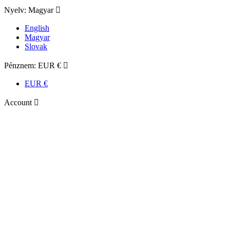
Nyelv:
Magyar

English
Magyar
Slovak
Pénznem:
EUR €

EUR €
Account
