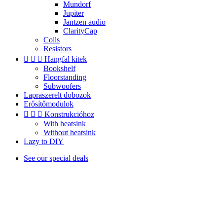
Mundorf
Jupiter
Jantzen audio
ClarityCap
Coils
Resistors



Hangfal kitek
Bookshelf
Floorstanding
Subwoofers
Lapraszerelt dobozok
Erősítőmodulok



Konstrukcióhoz
With heatsink
Without heatsink
Lazy to DIY
See our special deals