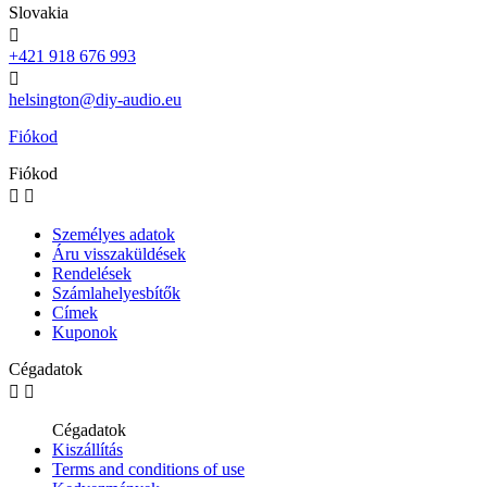
Slovakia

+421 918 676 993

helsington@diy-audio.eu
Fiókod
Fiókod


Személyes adatok
Áru visszaküldések
Rendelések
Számlahelyesbítők
Címek
Kuponok
Cégadatok


Cégadatok
Kiszállítás
Terms and conditions of use