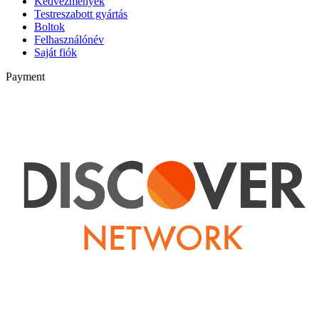
Kedvezmények
Testreszabott gyártás
Boltok
Felhasználónév
Saját fiók
Payment