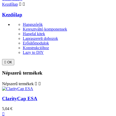
Kezdőlap


Kezdőlap
Hangszórók
Keresztváltó komponensek
Hangfal kitek
Lapraszerelt dobozok
Erősítőmodulok
Konstrukcióhoz
Lazy to DIY

OK
Népszerű termékek
Népszerű termékek


ClarityCap ESA
5,04 €
