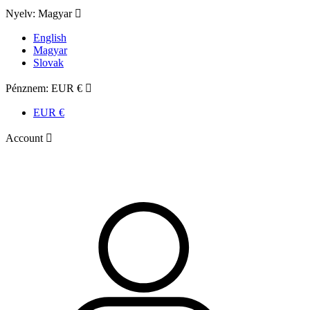
Nyelv:
Magyar

English
Magyar
Slovak
Pénznem:
EUR €

EUR €
Account
