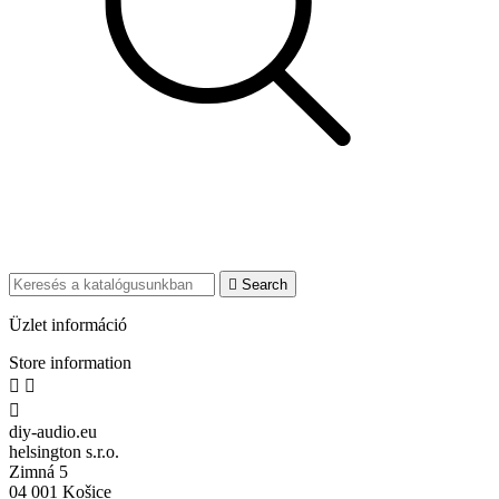

Search
Üzlet információ
Store information



diy-audio.eu
helsington s.r.o.
Zimná 5
04 001 Košice