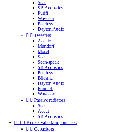
Seas
SB Acoustics
Purifi
Wavecor
Peerless
Dayton Audio


Tweeters
Accuton
Mundorf
Morel
Seas
Scan-speak
SB Acoustics
Peerless
Bliesma
Dayton Audio
Fountek
Wavecor


Passive radiators
Seas
Accut
SB Acoustics



Keresztváltó komponensek


Capacitors