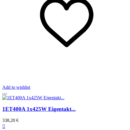
Add to wishlist
1ET400A 1x425W Eigentakt...
338,20 €
