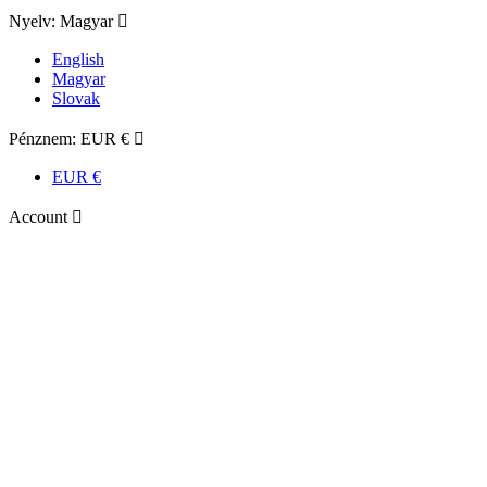
Nyelv:
Magyar

English
Magyar
Slovak
Pénznem:
EUR €

EUR €
Account
