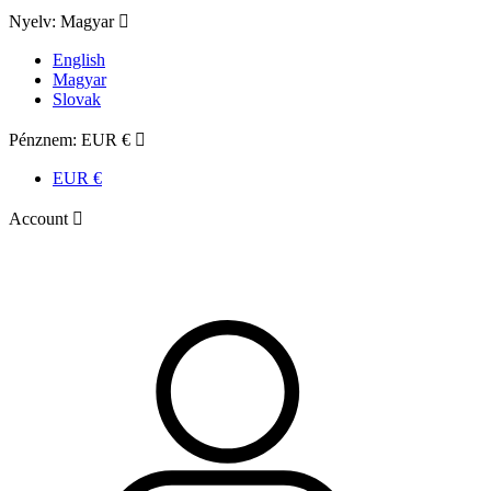
Nyelv:
Magyar

English
Magyar
Slovak
Pénznem:
EUR €

EUR €
Account
