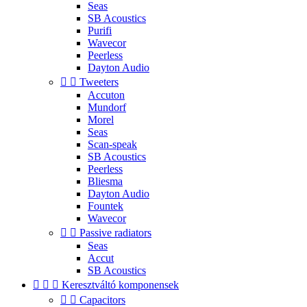
Seas
SB Acoustics
Purifi
Wavecor
Peerless
Dayton Audio


Tweeters
Accuton
Mundorf
Morel
Seas
Scan-speak
SB Acoustics
Peerless
Bliesma
Dayton Audio
Fountek
Wavecor


Passive radiators
Seas
Accut
SB Acoustics



Keresztváltó komponensek


Capacitors