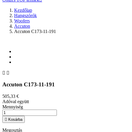
Kezdőlap
Hangszórók
Woofers
Accuton
Accuton C173-11-191


Accuton C173-11-191
505,33 €
Adóval együtt
Mennyiség

Kosárba
Megosztás