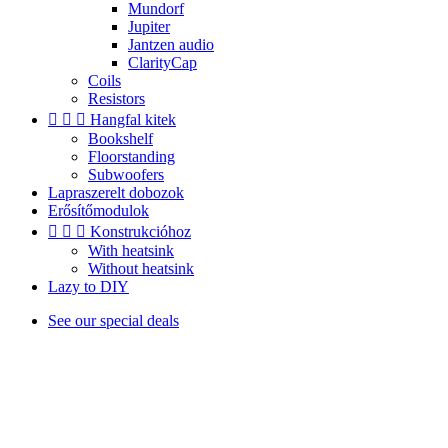
Mundorf
Jupiter
Jantzen audio
ClarityCap
Coils
Resistors



Hangfal kitek
Bookshelf
Floorstanding
Subwoofers
Lapraszerelt dobozok
Erősítőmodulok



Konstrukcióhoz
With heatsink
Without heatsink
Lazy to DIY
See our special deals