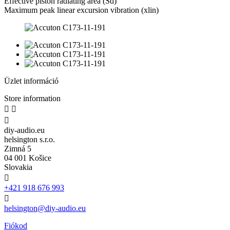
Effective piston radiating area (Sd)
Maximum peak linear excursion vibration (xlin)
Üzlet információ
Store information



diy-audio.eu
helsington s.r.o.
Zimná 5
04 001 Košice
Slovakia

+421 918 676 993

helsington@diy-audio.eu
Fiókod