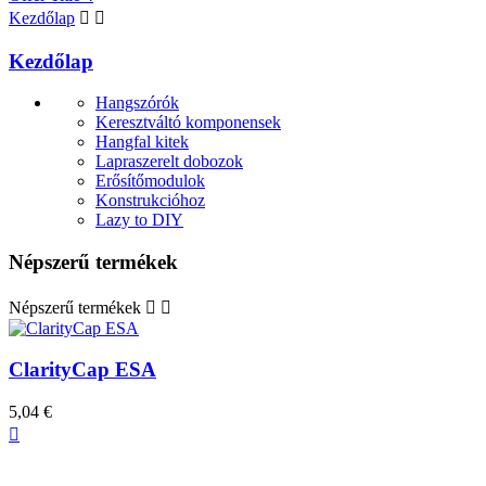
Kezdőlap


Kezdőlap
Hangszórók
Keresztváltó komponensek
Hangfal kitek
Lapraszerelt dobozok
Erősítőmodulok
Konstrukcióhoz
Lazy to DIY
Népszerű termékek
Népszerű termékek


ClarityCap ESA
5,04 €
