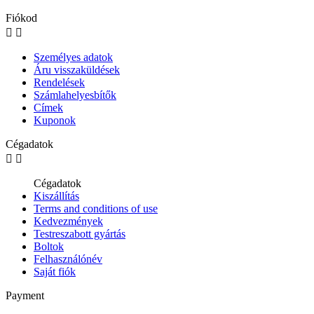
Fiókod


Személyes adatok
Áru visszaküldések
Rendelések
Számlahelyesbítők
Címek
Kuponok
Cégadatok


Cégadatok
Kiszállítás
Terms and conditions of use
Kedvezmények
Testreszabott gyártás
Boltok
Felhasználónév
Saját fiók
Payment